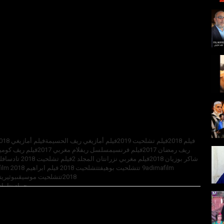
2018تتشلحيت موسيقىبوثيريتفيلم تتشلحيت تدسجد تتشلحيت 2019فيلم تتشلحيت 9mشيش
حماد نتاماتبايت نتاسا v2film تتش
9adimafilm تغامتجديد تشلحيت 2018 موسيقىجديد افلام 2018فيلم تشلحيت andalab v2film تتش
لحيت 2019فيلم تشلحيت 2018 تتشلحيت موسيقىافلام تشلحيت i9dimnfilm تشلحيت tagmartfilm