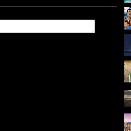
2016, المراكشي حسين 2016, إمغران 6
i, l3owad ihahan, tachlhit, amarg, imurig, amrrakchi, mp33 souss,
igh gratuitement , Telecharger mp33 Amazigh , laryach 2016, Hamid
souss, izenkad n tarrast 2016, Raissa Jennifer Grout 2016, Hasan
OWNLOAD free mp33 , Paroles de Amazigh , ecouter Amazigh ,
نعيمة بنت أوداد 2016, لحسن بيزنقاد 2016, أرتش 2016, عمود أودادن, حسين آيت باعمران 2016