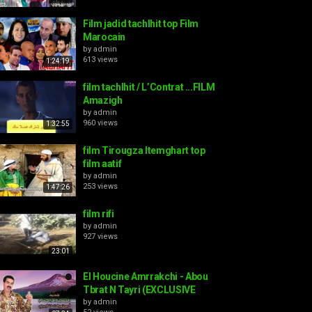
Film jadid tachlhit top Film
Marocain
by
admin
613 views
1:24:19
film tachlhit / L’Contrat ...FILM
Amazigh
by
admin
960 views
1:32:55
film Tirougza Itemghart top
film aatif
by
admin
253 views
1:47:26
film rifi
by
admin
927 views
23:01
El Houcine Amrrakchi - Abou
Tbrat N Tayri (EXCLUSIVE
by
admin