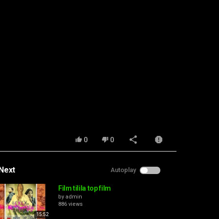
0
0
Next
Autoplay
Film tilila top film
by
admin
886 views
15:52