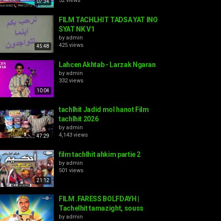
52 views
07:34
FILM TACHLHIT TADSA YAT INO
SYAT NK V1
by
admin
425 views
45:48
Lahcen Akhtab - Larzak Ngaran
by
admin
332 views
10:04
tachlhit Jadid mol hanot Film
tachlhit 2026
by
admin
4,143 views
47:29
film tachlhit ahkim partie 2
by
admin
501 views
21:12
FILM .FARESS BOLFDAYH |
Tachelhit tamazight, souss
by
admin