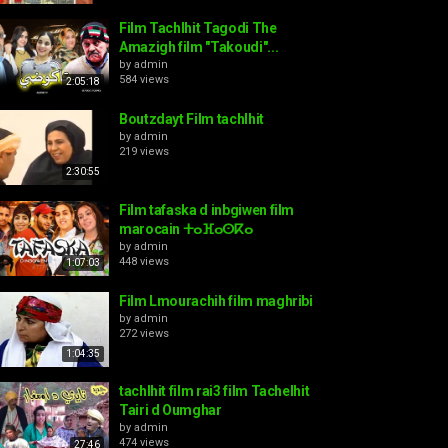
Film Tachlhit Tagodi The
Amazigh film "Takoudi"...
by
admin
584 views
2:05:18
Boutzdayt Film tachlhit
by
admin
219 views
2:30:55
Film tafaska d inbgiwen film
marocain ⵜⴰⴼⴰⵙⴽⴰ
by
admin
448 views
1:07:03
Film Lmourachih film maghribi
by
admin
272 views
1:04:35
tachlhit film rai3 film Tachelhit
Tairi d Oumghar
by
admin
474 views
27:46