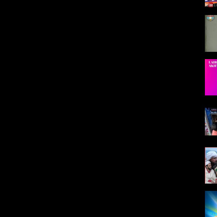
مجموعة الحنان مجموعة لهباب أوركسترا حسين أكادير نجوم أشتوكين مجموعة 
أكادير مجموعة شلوه أوركسترا ماروكين أوركستر