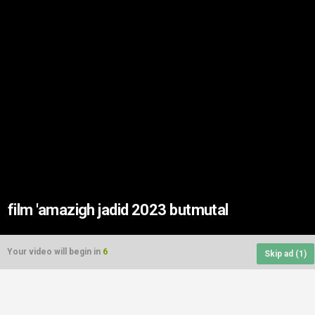
film 'amazigh jadid 2023 butmutal
Your video will begin in
6
Skip ad (
1
)